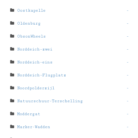
Oostkapelle
-
Oldenburg
-
ObsonWheels
-
Norddeich-zwei
-
Norddeich-eins
-
Norddeich-Flugplatz
-
Noordpolderzijl
-
Natuurschuur-Terschelling
-
Moddergat
-
Marker-Wadden
-