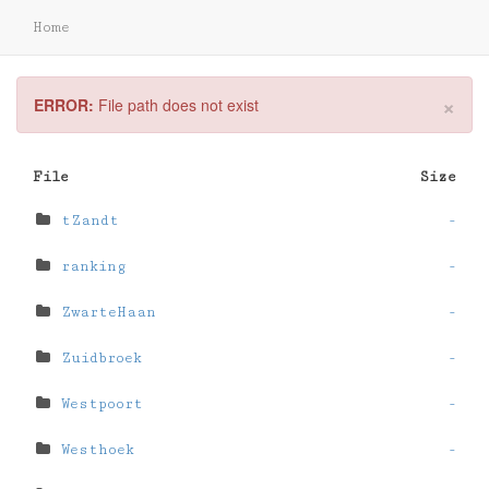
Home
×
ERROR:
File path does not exist
File
Size
tZandt
-
ranking
-
ZwarteHaan
-
Zuidbroek
-
Westpoort
-
Westhoek
-