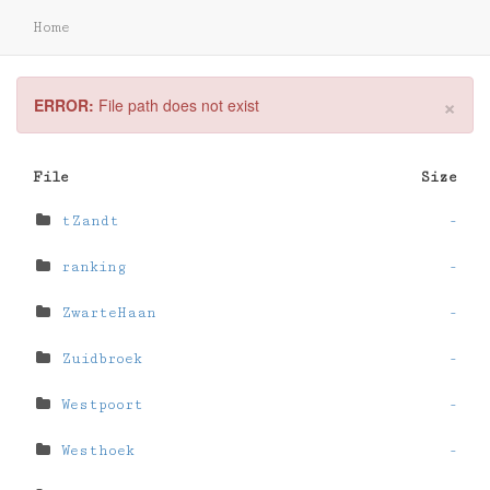
Home
×
ERROR:
File path does not exist
File
Size
tZandt
-
ranking
-
ZwarteHaan
-
Zuidbroek
-
Westpoort
-
Westhoek
-