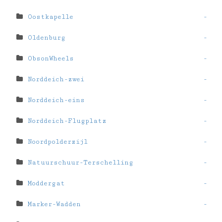
Oostkapelle
-
Oldenburg
-
ObsonWheels
-
Norddeich-zwei
-
Norddeich-eins
-
Norddeich-Flugplatz
-
Noordpolderzijl
-
Natuurschuur-Terschelling
-
Moddergat
-
Marker-Wadden
-