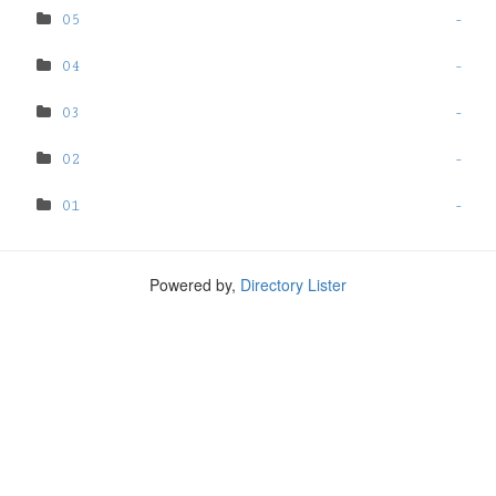
05
-
04
-
03
-
02
-
01
-
Powered by,
Directory Lister