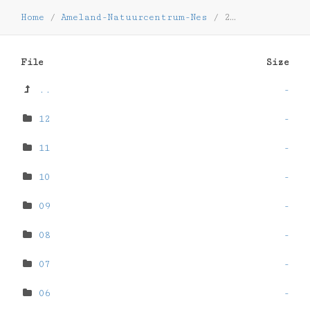
Home
/
Ameland-Natuurcentrum-Nes
/
2022
File
Size
..
-
12
-
11
-
10
-
09
-
08
-
07
-
06
-